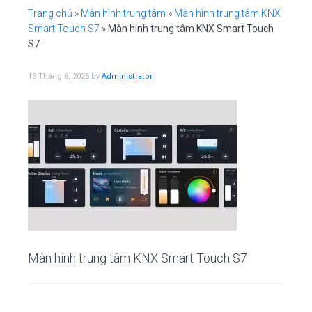
i
n
e
o
Trang chủ
»
Màn hình trung tâm
»
Màn hình trung tâm KNX
n
g
t
b
Smart Touch S7
»
Màn hinh trung tâm KNX Smart Touch
a
a
S7
t
r
13 Tháng 6, 2025
by
Administrator
i
o
n
Màn hinh trung tâm KNX Smart Touch S7