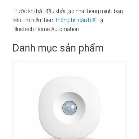
i
n
o
n
g
t
Trước khi bắt đầu khởi tạo nhà thông minh, bạn
a
nên tìm hiểu thêm
thông tin cần biết
tại
t
Bluetech Home Automation
i
Danh mục sản phẩm
o
n