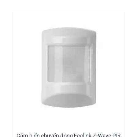
Cảm biến chuyển động Ecolink Z-Wave PIR