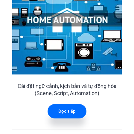
sản
phẩm
Cài đặt ngữ cảnh, kịch bản và tự động hóa
(Scene, Script, Automation)
Đọc tiếp