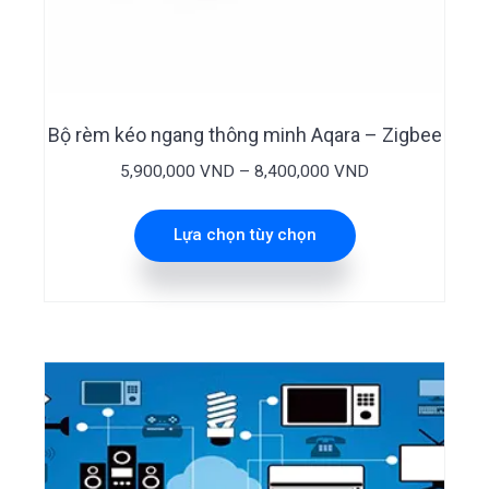
phẩm
này
có
nhiều
Bộ rèm kéo ngang thông minh Aqara – Zigbee
biến
Khoảng
5,900,000
VND
–
8,400,000
VND
thể.
giá:
Các
từ
Lựa chọn tùy chọn
tùy
5,900,000 VND
đến
chọn
8,400,000 VND
có
thể
được
chọn
trên
trang