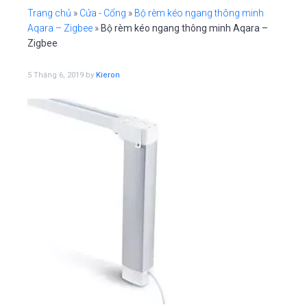
i
n
e
o
Trang chủ
»
Cửa - Cổng
»
Bộ rèm kéo ngang thông minh
n
g
t
b
Aqara – Zigbee
»
Bộ rèm kéo ngang thông minh Aqara –
a
a
Zigbee
t
r
5 Tháng 6, 2019
by
Kieron
i
o
n