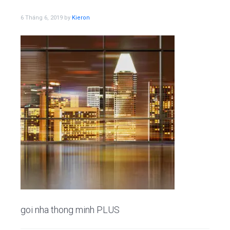
i
n
e
o
n
g
t
b
6 Tháng 6, 2019
by
Kieron
a
a
t
r
i
o
n
goi nha thong minh PLUS