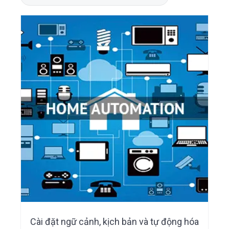
i
n
e
o
n
g
t
b
a
a
t
r
i
o
n
Cài đặt ngữ cảnh, kịch bản và tự động hóa