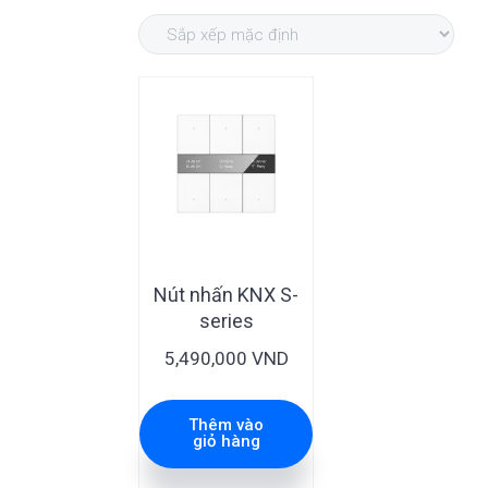
a
v
e
d
t
i
n
e
i
g
t
b
o
n
a
a
t
r
i
o
n
Nút nhấn KNX S-
series
5,490,000
VND
Thêm vào
giỏ hàng