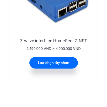
Sản
phẩm
này
có
Z-wave interface HomeSeer Z-NET
nhiều
Khoảng
4,490,000
VND
–
4,900,000
VND
biến
giá:
thể.
từ
Lựa chọn tùy chọn
Các
4,490,000 VND
đến
tùy
4,900,000 VND
chọn
có
thể
được
Sidebar