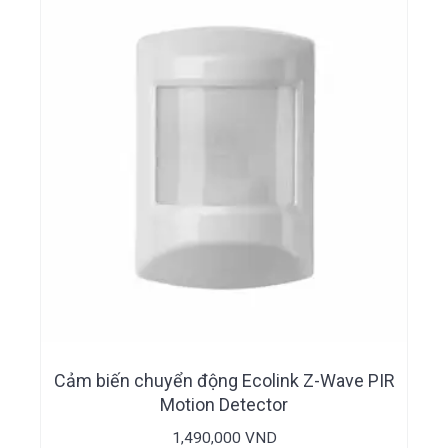
i
n
e
o
n
g
t
b
a
a
t
r
i
o
n
Cảm biến chuyển động Ecolink Z-Wave PIR
Motion Detector
1,490,000
VND