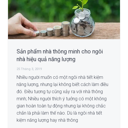
i
n
e
o
n
g
t
b
a
a
t
r
i
o
n
Sản phẩm nhà thông minh cho ngôi
nhà hiệu quả năng lượng
25 Tháng 3, 2019
Nhiều người muốn có một ngôi nhà tiết kiệm
năng lượng, nhưng lại không biết cách làm điều
đó. Điều tương tự cũng xảy ra với nhà thông
minh; Nhiều người thích ý tưởng có một không
gian hoàn toàn tự động nhưng lại không chắc
chắn là phải làm thế nào. Dù là ngôi nhà tiết
kiệm năng lượng hay nhà thông