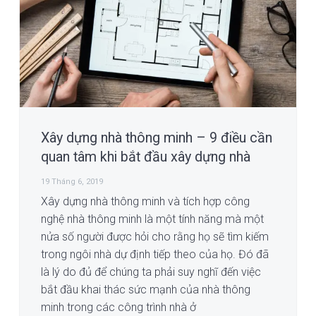
i
n
e
o
n
g
t
b
a
a
t
r
i
o
n
Xây dựng nhà thông minh – 9 điều cần
quan tâm khi bắt đầu xây dựng nhà
19 Tháng 6, 2019
Xây dựng nhà thông minh và tích hợp công
nghệ nhà thông minh là một tính năng mà một
nửa số người được hỏi cho rằng họ sẽ tìm kiếm
trong ngôi nhà dự định tiếp theo của họ. Đó đã
là lý do đủ để chúng ta phải suy nghĩ đến việc
bắt đầu khai thác sức mạnh của nhà thông
minh trong các công trình nhà ở