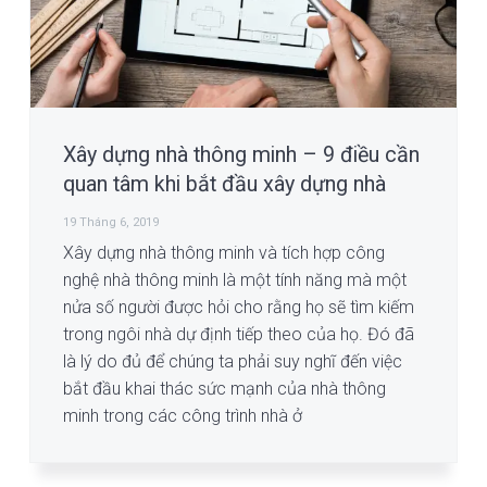
i
n
e
o
n
g
t
b
a
a
t
r
i
Xây dựng nhà thông minh – 9 điều cần
o
quan tâm khi bắt đầu xây dựng nhà
n
19 Tháng 6, 2019
Xây dựng nhà thông minh và tích hợp công
nghệ nhà thông minh là một tính năng mà một
nửa số người được hỏi cho rằng họ sẽ tìm kiếm
trong ngôi nhà dự định tiếp theo của họ. Đó đã
là lý do đủ để chúng ta phải suy nghĩ đến việc
bắt đầu khai thác sức mạnh của nhà thông
minh trong các công trình nhà ở
Sidebar