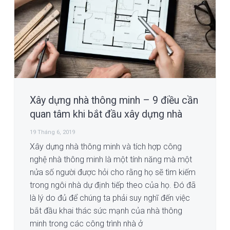
i
n
e
o
n
g
t
b
a
a
t
r
i
o
n
Xây dựng nhà thông minh – 9 điều cần
quan tâm khi bắt đầu xây dựng nhà
19 Tháng 6, 2019
Xây dựng nhà thông minh và tích hợp công
nghệ nhà thông minh là một tính năng mà một
nửa số người được hỏi cho rằng họ sẽ tìm kiếm
trong ngôi nhà dự định tiếp theo của họ. Đó đã
là lý do đủ để chúng ta phải suy nghĩ đến việc
bắt đầu khai thác sức mạnh của nhà thông
minh trong các công trình nhà ở