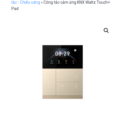
i
n
e
o
tắc - Chiếu sáng
»
Công tắc cảm ứng KNX Waltz Touch+
n
g
t
b
Pad
a
a
t
r
i
o
n