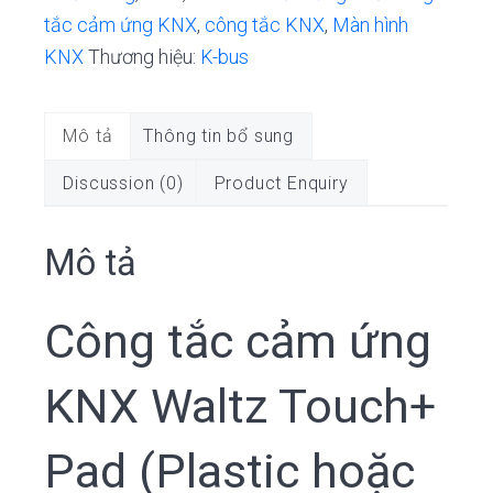
tắc cảm ứng KNX
,
công tắc KNX
,
Màn hình
Waltz
KNX
Thương hiệu:
K-bus
Touch+
Pad
số
Mô tả
Thông tin bổ sung
lượng
Discussion (0)
Product Enquiry
Mô tả
Công tắc cảm ứng
KNX Waltz Touch+
Pad (Plastic hoặc