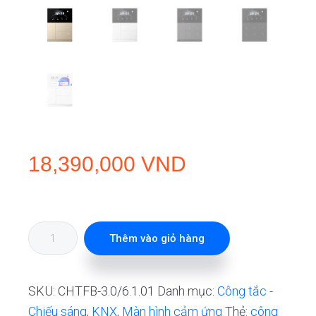
18,390,000
VND
Công
Thêm vào giỏ hàng
tắc
cảm
SKU:
CHTFB-3.0/6.1.01
Danh mục:
Công tắc -
ứng
Chiếu sáng
,
KNX
,
Màn hình cảm ứng
Thẻ:
công
KNX