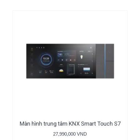
Sản
phẩm
này
có
Màn hình trung tâm KNX Smart Touch S7
nhiều
biến
27,990,000
VND