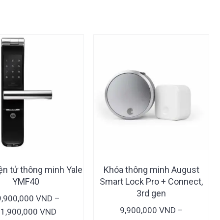
Sản
Sản
ện tử thông minh Yale
Khóa thông minh August
phẩm
phẩm
YMF40
Smart Lock Pro + Connect,
này
này
3rd gen
9,900,000
VND
–
có
có
9,900,000
VND
–
Khoảng
1,900,000
VND