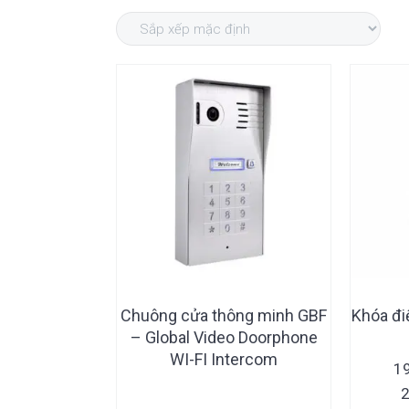
a
v
e
d
t
i
n
e
i
g
t
b
o
n
a
a
t
r
i
o
n
Chuông cửa thông minh GBF
Khóa đi
– Global Video Doorphone
WI-FI Intercom
1
2