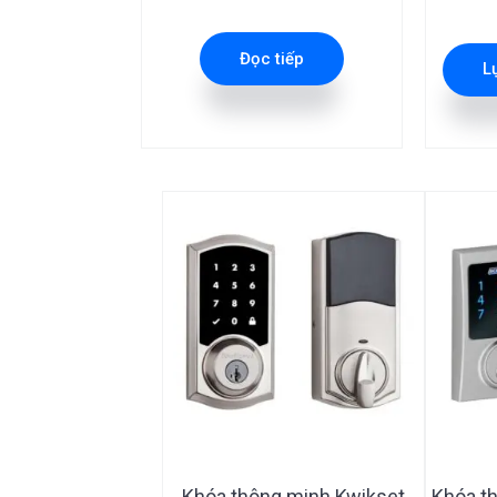
Đọc tiếp
L
Khóa thông minh Kwikset
Khóa t