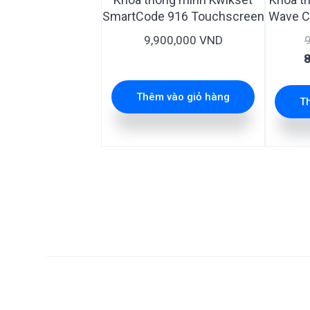
SmartCode 916 Touchscreen
Wave C
9,900,000
VND
G
8
g
l
Thêm vào giỏ hàng
T
9