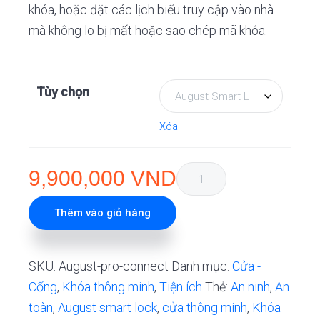
13,400,000 
khóa, hoặc đặt các lịch biểu truy cập vào nhà
mà không lo bị mất hoặc sao chép mã khóa.
Tùy chọn
Xóa
Khóa
9,900,000
VND
thông
minh
Thêm vào giỏ hàng
August
Smart
SKU:
August-pro-connect
Danh mục:
Cửa -
Lock
Cổng
,
Khóa thông minh
,
Tiện ích
Thẻ:
An ninh
,
An
Pro
toàn
,
August smart lock
,
cửa thông minh
,
Khóa
+