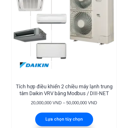
sản
phẩm
Sản
phẩm
này
có
nhiều
Tích hợp điều khiển 2 chiều máy lạnh trung
tâm Daikin VRV bằng Modbus / DIII-NET
biến
thể.
Khoảng
20,000,000
VND
–
50,000,000
VND
giá:
Các
từ
tùy
Lựa chọn tùy chọn
20,000,000 VND
chọn