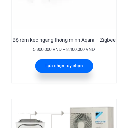
Sản
phẩm
này
có
nhiều
Bộ rèm kéo ngang thông minh Aqara – Zigbee
biến
Khoảng
5,900,000
VND
–
8,400,000
VND
thể.
giá:
Các
từ
Lựa chọn tùy chọn
tùy
5,900,000 VND
đến
chọn
8,400,000 VND
có
thể
được
chọn
trên
trang