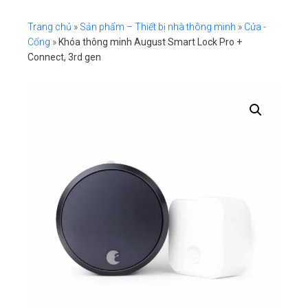
i
n
e
o
n
g
t
b
Trang chủ
»
Sản phẩm – Thiết bị nhà thông minh
»
Cửa -
a
a
Cổng
»
Khóa thông minh August Smart Lock Pro +
Connect, 3rd gen
t
r
i
o
n